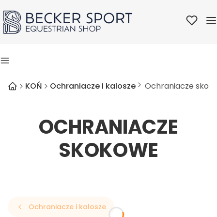
Ulubione
M
Menu
KOŃ
Ochraniacze i kalosze
Ochraniacze skok
OCHRANIACZE
SKOKOWE
Ochraniacze i kalosze