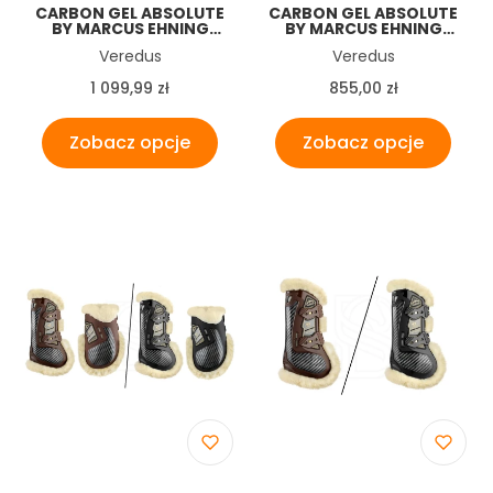
CARBON GEL ABSOLUTE
CARBON GEL ABSOLUTE
BY MARCUS EHNING
BY MARCUS EHNING
OCHRANIACZE PRZODY
OCHRANIACZE TYŁY
Producent
Producent
Veredus
Veredus
VEREDUS
VEREDUS
Cena
Cena
1 099,99 zł
855,00 zł
Zobacz opcje
Zobacz opcje