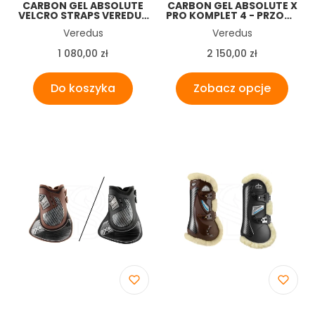
CARBON GEL ABSOLUTE
CARBON GEL ABSOLUTE X
VELCRO STRAPS VEREDUS
PRO KOMPLET 4 - PRZODY
OCHRANIACZE NA
I TYŁY VEREDUS
Producent
Producent
Veredus
Veredus
PRZODY
Cena
Cena
1 080,00 zł
2 150,00 zł
Do koszyka
Zobacz opcje