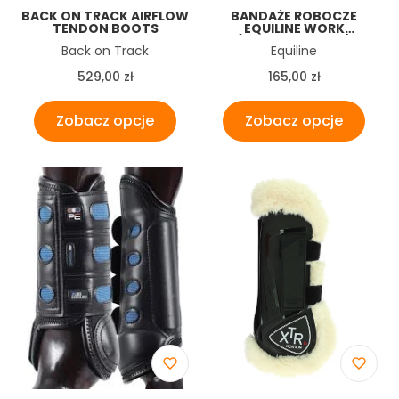
BACK ON TRACK AIRFLOW
BANDAŻE ROBOCZE
TENDON BOOTS
EQUILINE WORK
(KOMPLET 2 SZT.)
Producent
Producent
Back on Track
Equiline
Cena
Cena
529,00 zł
165,00 zł
Zobacz opcje
Zobacz opcje