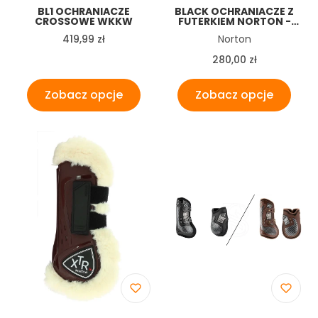
BL1 OCHRANIACZE
BLACK OCHRANIACZE Z
CROSSOWE WKKW
FUTERKIEM NORTON -
XTR - SYNTHETIC
Cena
Producent
419,99 zł
Norton
SHEEPSKIN TENDON
BOOTS
Cena
280,00 zł
Zobacz opcje
Zobacz opcje