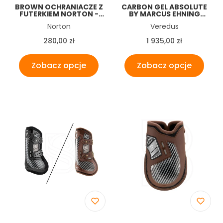
BROWN OCHRANIACZE Z
CARBON GEL ABSOLUTE
FUTERKIEM NORTON -
BY MARCUS EHNING
XTR - SYNTHETIC
OCHRANIACZE NA 4
Producent
Producent
Norton
Veredus
SHEEPSKIN TENDON
VEREDUS
BOOTS
Cena
Cena
280,00 zł
1 935,00 zł
Zobacz opcje
Zobacz opcje