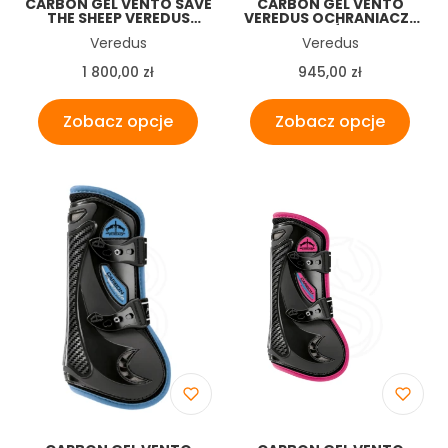
CARBON GEL VENTO SAVE
CARBON GEL VENTO
THE SHEEP VEREDUS
VEREDUS OCHRANIACZE
OCHRANIACZE 4 SZT
PRZÓD
Producent
Producent
Veredus
Veredus
KOMPLET
Cena
Cena
1 800,00 zł
945,00 zł
Zobacz opcje
Zobacz opcje