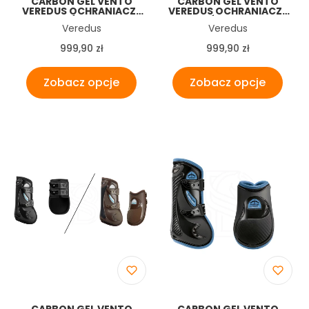
CARBON GEL VENTO
CARBON GEL VENTO
VEREDUS OCHRANIACZE
VEREDUS OCHRANIACZE
PRZÓD BLUE
PRZÓD FUKSJA
Producent
Producent
Veredus
Veredus
Cena
Cena
999,90 zł
999,90 zł
Zobacz opcje
Zobacz opcje
CARBON GEL VENTO
CARBON GEL VENTO