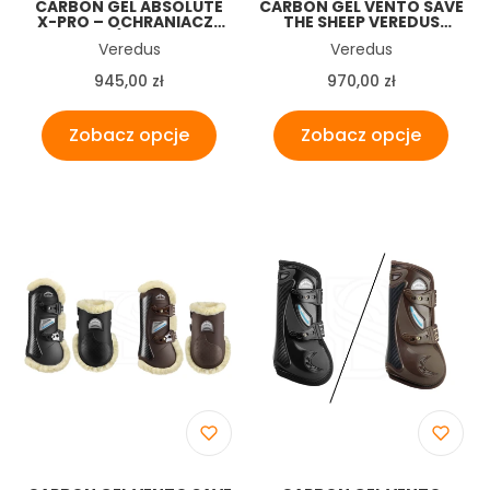
CARBON GEL ABSOLUTE
CARBON GEL VENTO SAVE
X-PRO – OCHRANIACZE
THE SHEEP VEREDUS
NA TYŁ (HIND REAR
OCHRANIACZE 2 SZT
Producent
Producent
Veredus
Veredus
BOOTS) VEREDUS
PRZODY
Cena
Cena
945,00 zł
970,00 zł
Zobacz opcje
Zobacz opcje