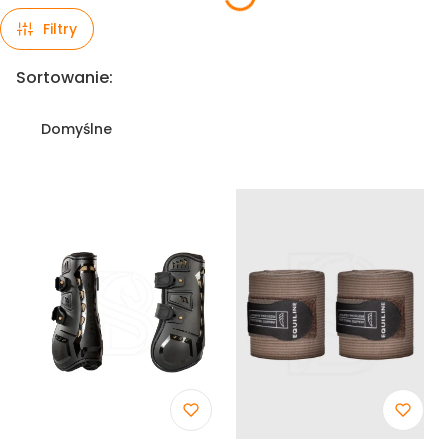
Filtry
Lista produktów
Sortowanie:
Domyślne