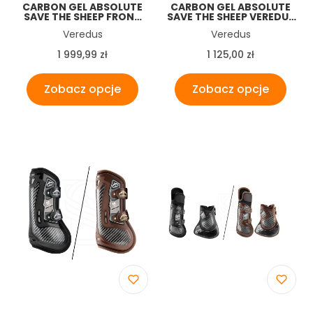
CARBON GEL ABSOLUTE
CARBON GEL ABSOLUTE
SAVE THE SHEEP FRONT
SAVE THE SHEEP VEREDUS
AND HIND OCHRANIACZE
OCHRANIACZE PRZODY
Producent
Producent
Veredus
Veredus
KOMPLET NA 4
Cena
Cena
1 999,99 zł
1 125,00 zł
Zobacz opcje
Zobacz opcje