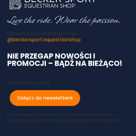
Obserwuj Nas na instagramie
@beckersport.equestrianshop
NIE PRZEGAP NOWOŚCI I
PROMOCJI – BĄDŹ NA BIEŻĄCO!
Twój adres e-mail
Dołącz do newslettera
Subskrybując, zgadzasz się z naszą Polityką Prywatności i
wyrażasz zgodę na otrzymywanie aktualizacji od naszej firmy.