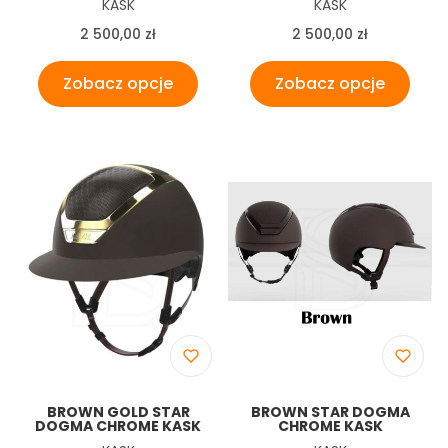
Producent
Producent
KASK
KASK
Cena
Cena
2 500,00 zł
2 500,00 zł
Zobacz opcje
Zobacz opcje
BROWN GOLD STAR
BROWN STAR DOGMA
DOGMA CHROME KASK
CHROME KASK