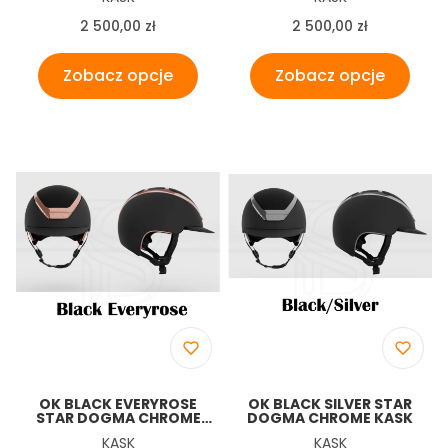
Cena
Cena
2 500,00 zł
2 500,00 zł
Zobacz opcje
Zobacz opcje
OK BLACK EVERYROSE
OK BLACK SILVER STAR
STAR DOGMA CHROME
DOGMA CHROME KASK
KASK SZEROKI DASZEK
Producent
Producent
KASK
KASK