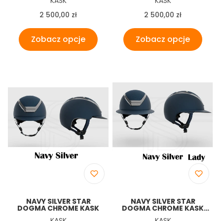
KASK
KASK
Cena
Cena
2 500,00 zł
2 500,00 zł
Zobacz opcje
Zobacz opcje
NAVY SILVER STAR
NAVY SILVER STAR
DOGMA CHROME KASK
DOGMA CHROME KASK
SZEROKI DASZEK
Producent
Producent
KASK
KASK