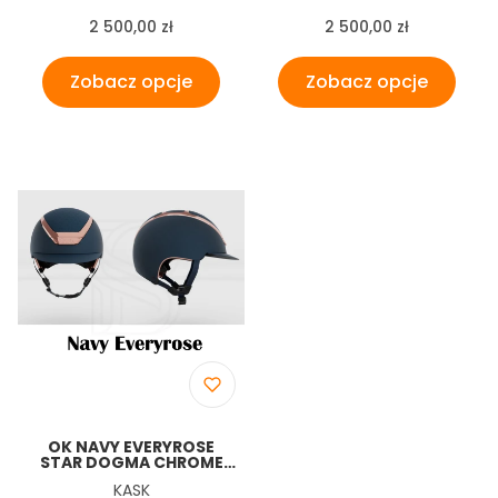
Cena
Cena
2 500,00 zł
2 500,00 zł
Zobacz opcje
Zobacz opcje
OK NAVY EVERYROSE
STAR DOGMA CHROME
KASK
Producent
KASK