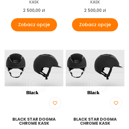
Producent
Producent
KASK
KASK
Cena
Cena
2 500,00 zł
2 500,00 zł
Zobacz opcje
Zobacz opcje
BLACK STAR DOGMA
BLACK STAR DOGMA
CHROME KASK
CHROME KASK