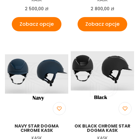
Cena
Cena
2 500,00 zł
2 800,00 zł
Zobacz opcje
Zobacz opcje
NAVY STAR DOGMA
OK BLACK CHROME STAR
CHROME KASK
DOGMA KASK
Producent
Producent
KASK
KASK