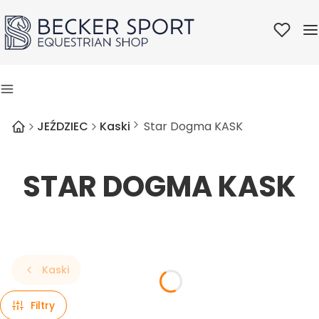
Ulubione
M
Menu
JEŹDZIEC
Kaski
Star Dogma KASK
STAR DOGMA KASK
Kaski
Filtry