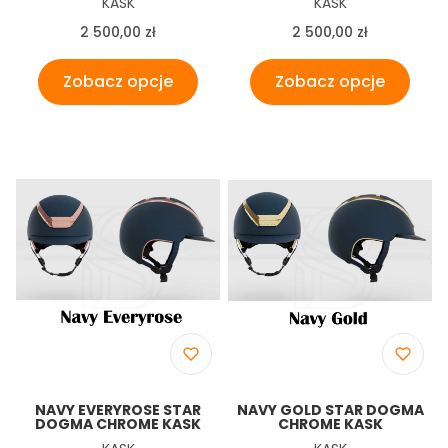
Producent
Producent
KASK
KASK
Cena
Cena
2 500,00 zł
2 500,00 zł
Zobacz opcje
Zobacz opcje
NAVY EVERYROSE STAR
NAVY GOLD STAR DOGMA
DOGMA CHROME KASK
CHROME KASK
Producent
Producent