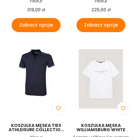
Producent
Producent
Pikeur
Pikeur
Cena
Cena
319,00 zł
225,00 zł
Zobacz opcje
Zobacz opcje
KOSZULKA MĘSKA TIES
KOSZULKA MĘSKA
ATHLEISURE COLLECTION
WILLIAMSBURG WHITE
SS 2023 - PIKEUR -
Producent
Producent