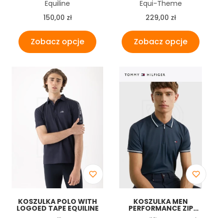
Producent
Producent
Equiline
Equi-Theme
Cena
Cena
150,00 zł
229,00 zł
Zobacz opcje
Zobacz opcje
KOSZULKA POLO WITH
KOSZULKA MEN
LOGOED TAPE EQUILINE
PERFORMANCE ZIP
TOMMY HILFIGER