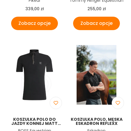
Pikeur
Tommy Hilfiger Equestrian
NIGHTBLUE
Cena
Cena
339,00 zł
255,00 zł
Zobacz opcje
Zobacz opcje
KOSZULKA POLO DO
KOSZULKA POLO, MĘSKA
JAZDY KONNEJ MATT
ESKADRON REFLEXX
BOSS EQUESTRIAN
Producent
Producent
BOSS Equestrian
Eskadron