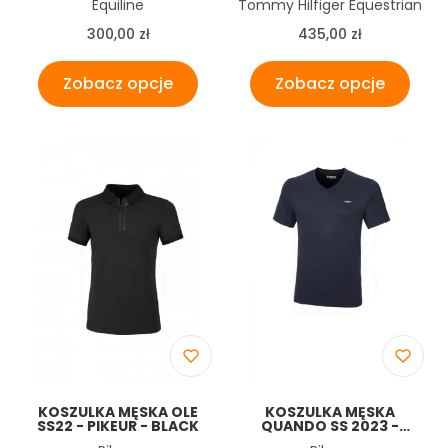
Producent
Producent
Equiline
Tommy Hilfiger Equestrian
Cena
Cena
300,00 zł
435,00 zł
Zobacz opcje
Zobacz opcje
KOSZULKA MĘSKA OLE
KOSZULKA MĘSKA
SS22 - PIKEUR - BLACK
QUANDO SS 2023 -
PIKEUR - NIGHT SKY