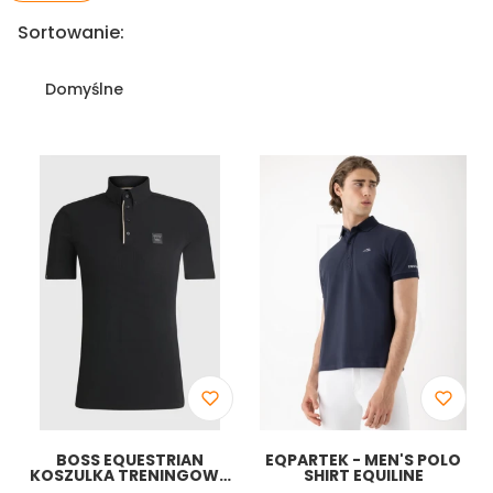
Lista produktów
Sortowanie:
Domyślne
BOSS EQUESTRIAN
EQPARTEK - MEN'S POLO
KOSZULKA TRENINGOWA
SHIRT EQUILINE
MATT TRAINING SHIRT