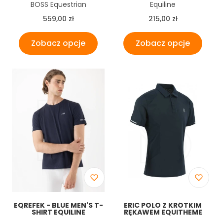
Producent
Producent
BOSS Equestrian
Equiline
STRIPES CZARNA
Cena
Cena
559,00 zł
215,00 zł
Zobacz opcje
Zobacz opcje
EQREFEK - BLUE MEN'S T-
ERIC POLO Z KRÓTKIM
SHIRT EQUILINE
RĘKAWEM EQUITHEME