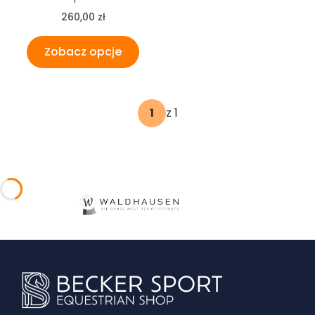
Cena
260,00 zł
Zobacz opcje
z 1