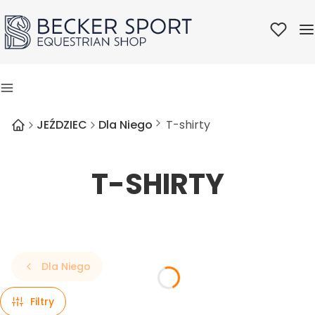
Ulubione
M
Menu
JEŹDZIEC
Dla Niego
T-shirty
T-SHIRTY
Dla Niego
Filtry