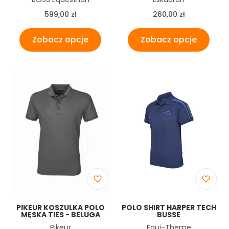
Cena
Cena
599,00 zł
260,00 zł
Zobacz opcje
Zobacz opcje
PIKEUR KOSZULKA POLO
POLO SHIRT HARPER TECH
MĘSKA TIES - BELUGA
BUSSE
Producent
Producent
Pikeur
Equi-Theme