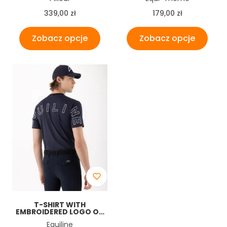
Cena
Cena
339,00 zł
179,00 zł
Zobacz opcje
Zobacz opcje
T-SHIRT WITH
EMBROIDERED LOGO ON
THE BACK
Producent
Equiline