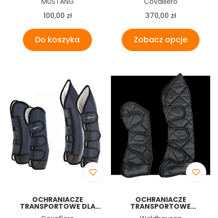
Producent
Producent
MUSTANG
Covalliero
NAVY
Cena
Cena
100,00 zł
370,00 zł
Do koszyka
Zobacz opcje
OCHRANIACZE
OCHRANIACZE
TRANSPORTOWE DLA
TRANSPORTOWE
KONIA DEXTER,
EXCLUSIVE
Producent
Producent