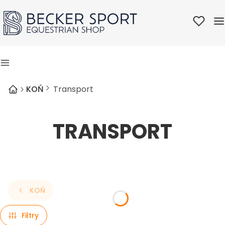
Ulubione
M
Menu
KOŃ
Transport
TRANSPORT
KOŃ
Filtry