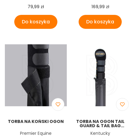
Cena
Cena
79,99 zł
169,99 zł
Do koszyka
Do koszyka
TORBA NA KOŃSKI OGON
TORBA NA OGON TAIL
GUARD & TAIL BAG
KENTUCKY
Producent
Producent
Premier Equine
Kentucky