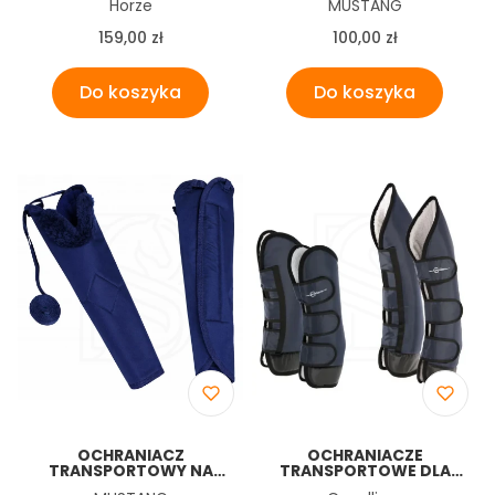
Producent
Producent
Horze
MUSTANG
Cena
Cena
159,00 zł
100,00 zł
Do koszyka
Do koszyka
OCHRANIACZ
OCHRANIACZE
TRANSPORTOWY NA
TRANSPORTOWE DLA
OGON Z PODSZYCIEM
KONIA