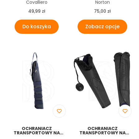
Producent
Producent
Covalliero
Norton
Cena
Cena
49,99 zł
75,00 zł
Do koszyka
Zobacz opcje
OCHRANIACZ
OCHRANIACZ
TRANSPORTOWY NA
TRANSPORTOWY NA
OGON HORZE
OGON Z PODSZYCIEM