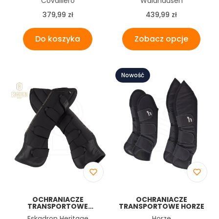
Covalliero
Waldhausen
GRANATOWY, ROZ. FULL,
COVALLIERO
Cena
Cena
379,99 zł
439,99 zł
Do koszyka
Zobacz opcje
Nowość
OCHRANIACZE
OCHRANIACZE
TRANSPORTOWE
TRANSPORTOWE HORZE
HERITAGE SOFTSHELL
Producent
Producent
Eskadron Heritage
Horze