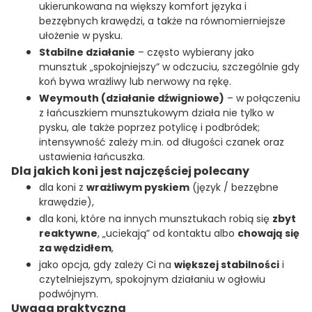
ukierunkowana na większy komfort języka i
bezzębnych krawędzi, a także na równomierniejsze
ułożenie w pysku.
Stabilne działanie
– często wybierany jako
munsztuk „spokojniejszy” w odczuciu, szczególnie gdy
koń bywa wrażliwy lub nerwowy na rękę.
Weymouth (działanie dźwigniowe)
– w połączeniu
z łańcuszkiem munsztukowym działa nie tylko w
pysku, ale także poprzez potylicę i podbródek;
intensywność zależy m.in. od długości czanek oraz
ustawienia łańcuszka.
Dla jakich koni jest najczęściej polecany
dla koni z
wrażliwym pyskiem
(język / bezzębne
krawędzie),
dla koni, które na innych munsztukach robią się
zbyt
reaktywne
, „uciekają” od kontaktu albo
chowają się
za wędzidłem
,
jako opcja, gdy zależy Ci na
większej stabilności
i
czytelniejszym, spokojnym działaniu w ogłowiu
podwójnym.
Uwaga praktyczna