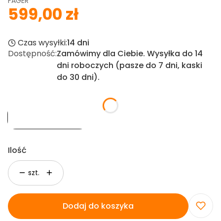
FAGER
599,00 zł
Cena
Czas wysyłki:
14 dni
Dostępność:
Zamówimy dla Ciebie. Wysyłka do 14
dni roboczych (pasze do 7 dni, kaski
do 30 dni).
Rozmiar wędzidła
*
14,5 cm - 145 mm
Ilość
szt.
Dodaj do koszyka