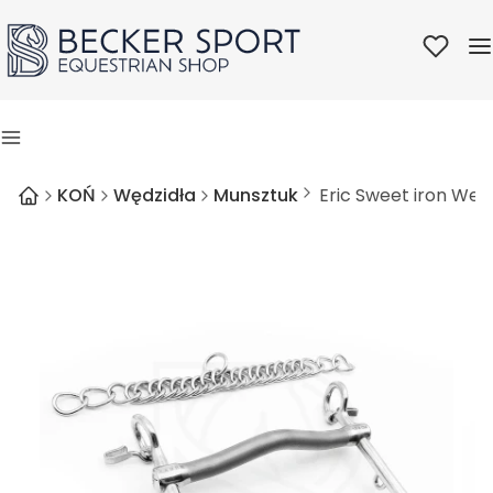
Ulubione
M
Menu
KOŃ
Wędzidła
Munsztuk
Eric Sweet iron We