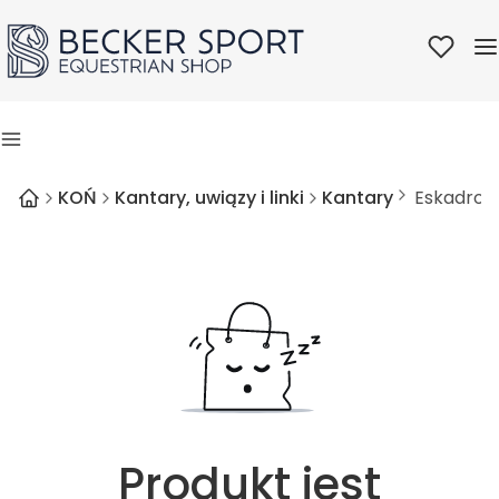
Ulubione
M
Menu
KOŃ
Kantary, uwiązy i linki
Kantary
Eskadron 
Produkt jest