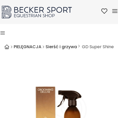
Ulubione
M
Menu
PIELĘGNACJA
Sierść i grzywa
GD Super Shine G