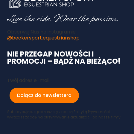
Obserwuj Nas na instagramie
@beckersport.equestrianshop
NIE PRZEGAP NOWOŚCI I
PROMOCJI – BĄDŹ NA BIEŻĄCO!
Twój adres e-mail
Dołącz do newslettera
Subskrybując, zgadzasz się z naszą Polityką Prywatności i
wyrażasz zgodę na otrzymywanie aktualizacji od naszej firmy.