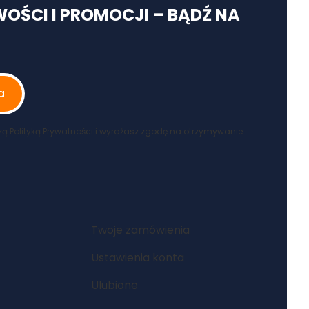
WOŚCI I PROMOCJI – BĄDŹ NA
a
zą Polityką Prywatności i wyrażasz zgodę na otrzymywanie
Twoje zamówienia
Ustawienia konta
Ulubione