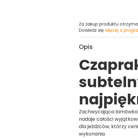
Za zakup produktu otrzym
Dowiedz się
więcej o progr
Opis
Czaprak
subteln
najpięk
Zachwycająca lamówka 
nadaje całości wyjątko
dla jeźdźców, którzy cen
wykonania.