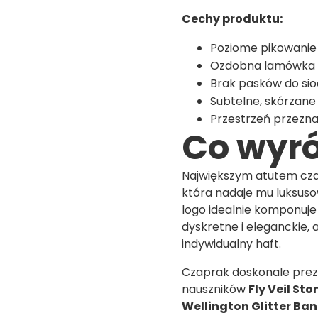
Cechy produktu:
Poziome pikowanie
Ozdobna lamówka 
Brak pasków do sio
Subtelne, skórzane
Przestrzeń przezn
Co wyró
Największym atutem cz
która nadaje mu luksuso
logo idealnie komponuje
dyskretne i eleganckie,
indywidualny haft.
Czaprak doskonale preze
nauszników
Fly Veil Sto
Wellington Glitter Ba