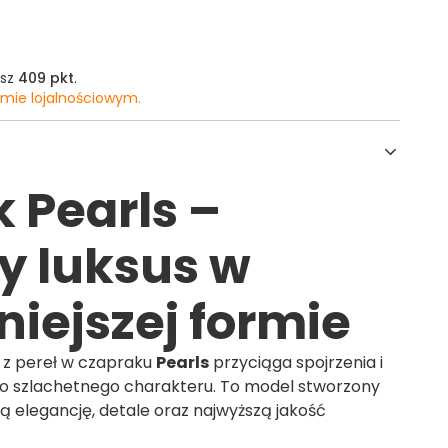
asz
409 pkt
.
amie lojalnościowym.
 Pearls –
y luksus w
niejszej formie
z pereł w czapraku
Pearls
przyciąga spojrzenia i
wo szlachetnego charakteru. To model stworzony
ią elegancję, detale oraz najwyższą jakość