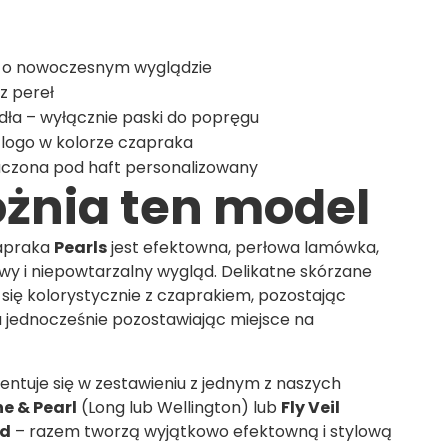
 o nowoczesnym wyglądzie
z pereł
dła – wyłącznie paski do popręgu
 logo w kolorze czapraka
aczona pod haft personalizowany
żnia ten model
apraka
Pearls
jest efektowna, perłowa lamówka,
wy i niepowtarzalny wygląd. Delikatne skórzane
 się kolorystycznie z czaprakiem, pozostając
 a jednocześnie pozostawiając miejsce na
ntuje się w zestawieniu z jednym z naszych
ne & Pearl
(Long lub Wellington) lub
Fly Veil
nd
– razem tworzą wyjątkowo efektowną i stylową