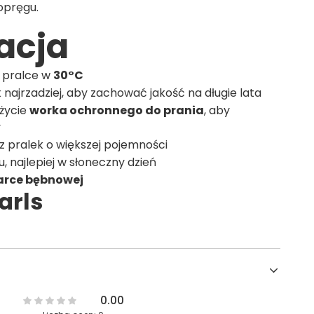
opręgu.
acja
 pralce w
30°C
 najrzadziej, aby zachować jakość na długie lata
życie
worka ochronnego do prania
, aby
y
 z pralek o większej pojemności
, najlepiej w słoneczny dzień
zarce bębnowej
arls
0.00