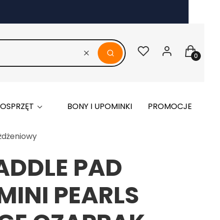
Ulubione
Zaloguj się
Koszyk
Wyczyść
Szukaj
I OSPRZĘT
BONY I UPOMINKI
PROMOCJE
NO
eżdżeniowy
ADDLE PAD
MINI PEARLS