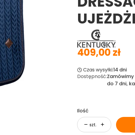
DRESSA
UJEŻDŻ
409,00 zł
Cena
Czas wysyłki:
14 dni
Dostępność:
Zamówimy d
do 7 dni, ka
Ilość
szt.