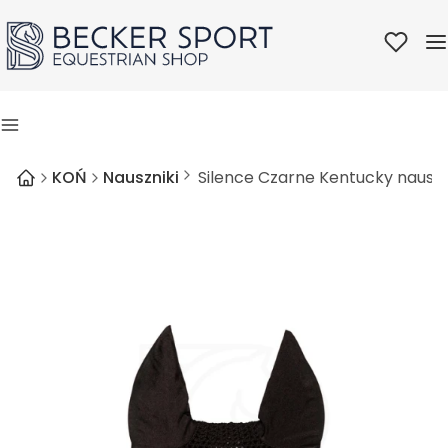
Ulubione
M
Menu
KOŃ
Nauszniki
Silence Czarne Kentucky nauszni