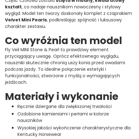
Część czołowa została
ścięta w modny, kwadratowy
kształt
, co nadaje nausznikom nowoczesny i stylowy
wygląd. Model ten tworzy doskonały komplet z czaprakiem
Velvet Mini Pearls
, podkreślając spójność i luksusowy
charakter zestawu.
Co wyróżnia ten model
Fly Veil MINI Stone & Pearl to prawdziwy element
przyciągający uwagę. Oprócz efektownego wyglądu,
nauszniki skutecznie chronią uszy konia przed owadami
podczas jazdy. To idealne połączenie estetyki i
funkcjonalności, stworzone z myślą o wymagających
jeźdźcach.
Materiały i wykonanie
Ręcznie dziergane dla zwiększonej trwałości
Ozdobione kamieniami i perłami w kolorze
nauszników
Wysokiej jakości wykończenie charakterystyczne dla
Kentucky Horsewear