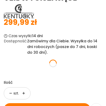
299,99 zł
Cena
Czas wysyłki:
14 dni
Dostępność:
Zamówimy dla Ciebie. Wysyłka do 14
dni roboczych (pasze do 7 dni, kaski
do 30 dni).
Kolor
*
Pokaż wszystkie kolory
Ilość
szt.